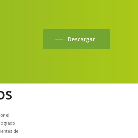
Descargar
os
or el
 logrado
ientes de