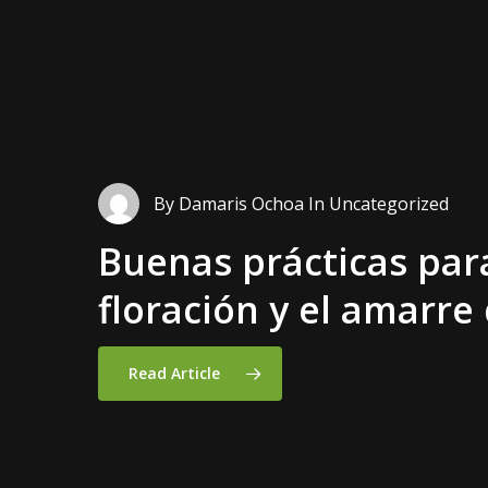
By
Damaris Ochoa
In
Uncategorized
Damaris Ochoa
Damaris Ochoa
Damaris Ochoa
Notas Celebratoria
Lanzamientos
Días de Campo
Buenas
prácticas
par
floración
y
el
amarre
SEAGRO
Shodan:
Día
de
Campo
y
una
Rovensa
nueva
en
Cul
Ne
e
Cosmocel
protección
Dulce
Marselan:
fortalecen
de
cultivo
Inno
Read Article
estratégica
Agrícola
en
el
para
Occide
impu
en
Honduras
2026