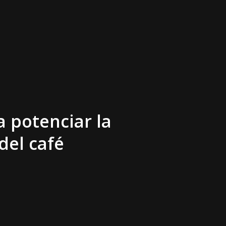
s
a
potenciar
la
del
café
tivo
xt
ra
en
–
de
la
Chile
s
vación
su
alianza
nte
lsar
de
el
Agro