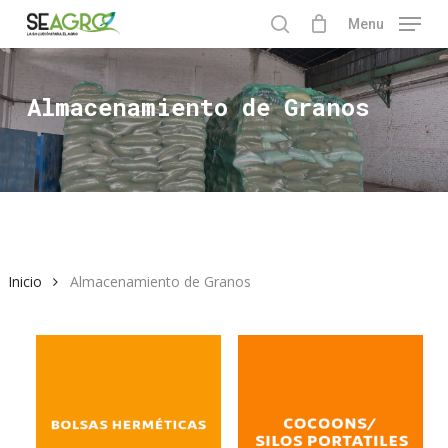
Skip
Menu
to
search
Close
main
Menu
content
Almacenamiento de Granos
Inicio
Almacenamiento de Granos