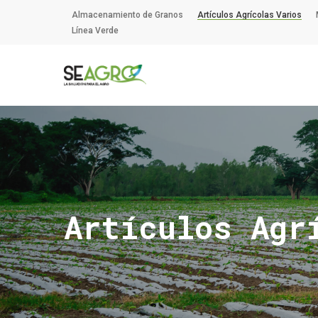
Skip
Almacenamiento de Granos
Artículos Agrícolas Varios
to
Línea Verde
main
content
Artículos Agr
Hit enter to search or ESC to close