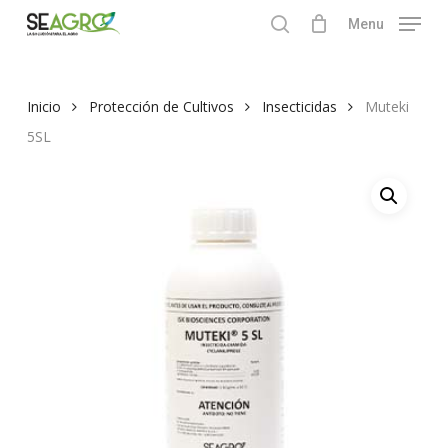
Skip
Menu
to
search
Close
main
Menu
content
Inicio
Protección de Cultivos
Insecticidas
Muteki
5SL